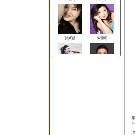
孙娇娇
陈珊羽
顿夏夏
蔡 飞
谢鹏
许耀奇