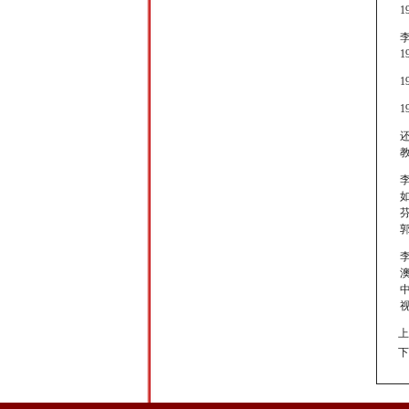
孙娇娇
陈珊羽
李
顿夏夏
蔡 飞
李
谢鹏
许耀奇
上
下
熊思嘉
杨 浩