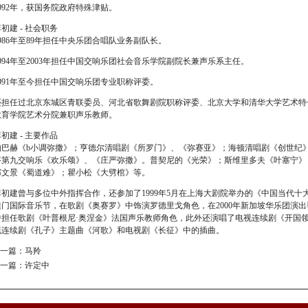
1992年，获国务院政府特殊津贴。
初建 - 社会职务
1986年至89年担任中央乐团合唱队业务副队长。
1994年至2003年担任中国交响乐团社会音乐学院副院长兼声乐系主任。
1991年至今担任中国交响乐团专业职称评委。
还担任过北京东城区青联委员、河北省歌舞剧院职称评委、北京大学和清华大学艺术特
教育学院艺术分院兼职声乐教师。
初建 - 主要作品
如巴赫《b小调弥撒》；亨德尔清唱剧《所罗门》、《弥赛亚》；海顿清唱剧《创世纪
芬第九交响乐《欢乐颂》、《庄严弥撒》。普契尼的《光荣》；斯维里多夫《叶塞宁》
郭文景《蜀道难》；瞿小松《大劈棺》等。
李初建曾与多位中外指挥合作，还参加了1999年5月在上海大剧院举办的《中国当代十大
澳门国际音乐节，在歌剧《奥赛罗》中饰演罗德里戈角色，在2000年新加坡华乐团演出
中担任歌剧《叶普根尼·奥涅金》法国声乐教师角色，此外还演唱了电视连续剧《开国领
视连续剧《孔子》主题曲《河歌》和电视剧《长征》中的插曲。
一篇：
马羚
一篇：
许定中