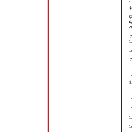
熊思嘉
杨 浩
李
曹驰
叶翀
张鹏祥
龙梅子
1