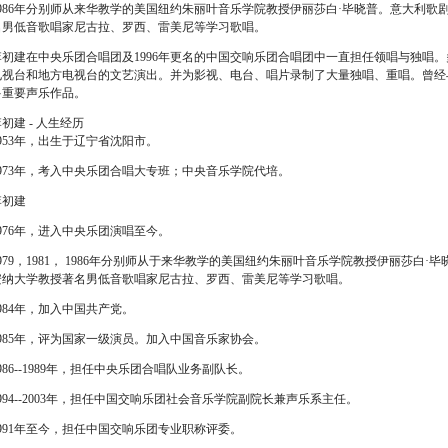
1986年分别师从来华教学的美国纽约朱丽叶音乐学院教授伊丽莎白·毕晓普。意大利歌
名男低音歌唱家尼古拉、罗西、雷美尼等学习歌唱。
李初建在中央乐团合唱团及1996年更名的中国交响乐团合唱团中一直担任领唱与独唱
电视台和地方电视台的文艺演出。并为影视、电台、唱片录制了大量独唱、重唱。曾经
多重要声乐作品。
初建 - 人生经历
1953年，出生于辽宁省沈阳市。
1973年，考入中央乐团合唱大专班；中央音乐学院代培。
李初建
1976年，进入中央乐团演唱至今。
1979，1981， 1986年分别师从于来华教学的美国纽约朱丽叶音乐学院教授伊丽莎白
安纳大学教授著名男低音歌唱家尼古拉、罗西、雷美尼等学习歌唱。
1984年，加入中国共产党。
1985年，评为国家一级演员。加入中国音乐家协会。
986--1989年，担任中央乐团合唱队业务副队长。
1994--2003年，担任中国交响乐团社会音乐学院副院长兼声乐系主任。
1991年至今，担任中国交响乐团专业职称评委。