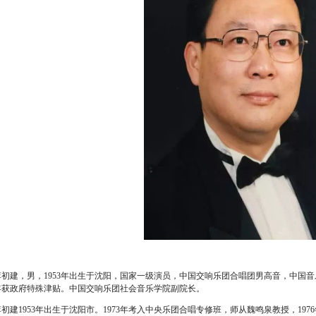
李初建，男，1953年出生于沈阳，国家一级演员，中国交响乐团合唱团男高音，中国音乐家
年获政府特殊津贴。中国交响乐团社会音乐学院副院长。
李初建1953年出生于沈阳市。1973年考入中央乐团合唱专修班，师从魏鸣泉教授，1976