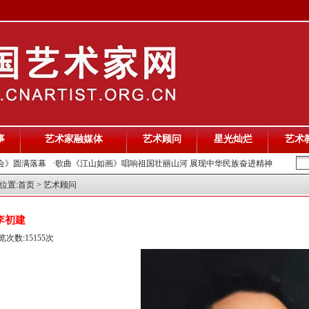
事
艺术家融媒体
艺术顾问
星光灿烂
艺术
会》圆满落幕
·歌曲《江山如画》唱响祖国壮丽山河 展现中华民族奋进精神
位置:
首页
> 艺术顾问
李初建
览次数:15155次