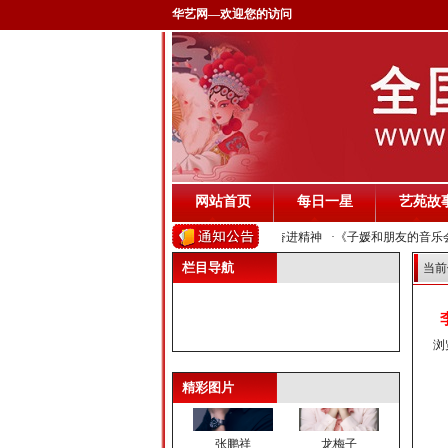
华艺网—欢迎您的访问
网站首页
每日一星
艺苑故
·歌曲《江山如画》唱响祖国壮丽山河 展现中华民族奋进精神
·《子媛和朋友的音乐
栏目导航
当前
曹驰
叶翀
浏
精彩图片
张鹏祥
龙梅子