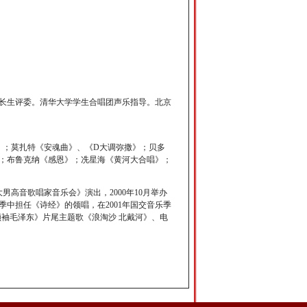
长生评委。清华大学学生合唱团声乐指导。北京
》；莫扎特《安魂曲》、《D大调弥撒》；贝多
；布鲁克纳《感恩》；冼星海《黄河大合唱》；
男高音歌唱家音乐会》演出，2000年10月举办
季中担任《诗经》的领唱，在2001年国交音乐季
袖毛泽东》片尾主题歌《浪淘沙 北戴河》、电