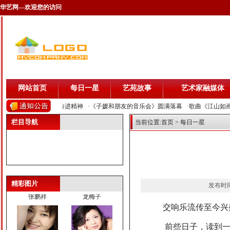
华艺网—欢迎您的访问
网站首页
每日一星
艺苑故事
艺术家融媒体
壮丽山河 展现中华民族奋进精神
·《子媛和朋友的音乐会》圆满落幕
·歌曲《江山如
栏目导航
当前位置:
首页
> 每日一星
曹驰
叶翀
精彩图片
发布时间:
张鹏祥
龙梅子
交响乐流传至今兴
前些日子，读到一本