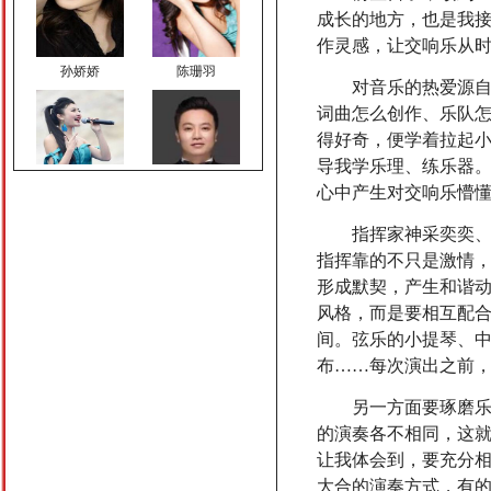
成长的地方，也是我
作灵感，让交响乐从
孙娇娇
陈珊羽
对音乐的热爱源自儿
词曲怎么创作、乐队
得好奇，便学着拉起
导我学乐理、练乐器
心中产生对交响乐懵懂
顿夏夏
蔡 飞
指挥家神采奕奕、激
指挥靠的不只是激情
形成默契，产生和谐
风格，而是要相互配
间。弦乐的小提琴、
谢鹏
许耀奇
布……每次演出之前
另一方面要琢磨乐手
的演奏各不相同，这
让我体会到，要充分相
大合的演奏方式，有