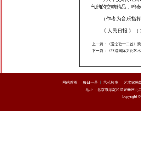
气韵的交响精品，鸣
（作者为音乐指挥家
顿夏夏
蔡 飞
《 人民日报 》（ 202
上一篇：
《爱之歌十二首》魏
下一篇：
《丝路国际文化艺术
谢鹏
许耀奇
网站首页
每日一星
艺苑故事
艺术家融
地址：
北京市海淀区温泉辛庄北口170
Copyright 
熊思嘉
杨 浩