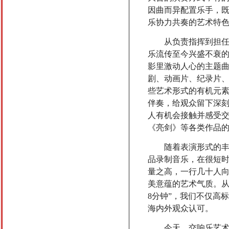
熊思嘉
杨 浩
因曲而异配置乐手，
乐协力共奏的艺术特
从负责指挥到担任团
乐流传至今兴盛不衰
影里激动人心的主题
曹驰
叶翀
剧、动画片、纪录片
些艺术形式的有机元
伴奏，给观众留下深
人有机会接触并感受
《亮剑》等各类作品
张鹏祥
龙梅子
随着表演形式的丰富
品录制音乐，在很短
量之高，一行几十人
美意蕴的艺术气质。从2
8分钟”，我们不仅高
孙娇娇
陈珊羽
海内外观众认可。
今天，交响乐艺术创