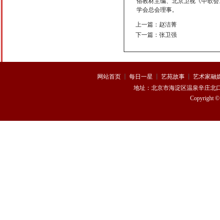
俗教材主编、北京卫视《中歌会
学会总会理事。
上一篇：
赵洁菁
下一篇：
张卫强
曹驰
叶翀
网站首页
每日一星
艺苑故事
艺术家融
地址：
北京市海淀区温泉辛庄北口170
Copyright 
张鹏祥
龙梅子
孙娇娇
陈珊羽