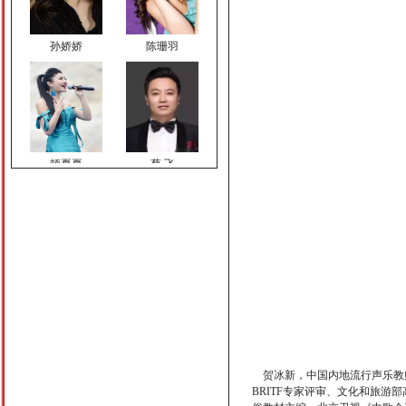
孙娇娇
陈珊羽
顿夏夏
蔡 飞
谢鹏
许耀奇
贺冰新，中国内地流行声乐教师
BRITF专家评审、文化和旅
熊思嘉
杨 浩