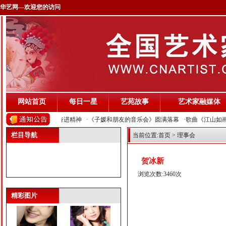
华艺网—欢迎您的访问
网站首页
每日一星
艺苑故事
艺术家融媒体
曹驰
叶翀
壮丽山河 展现中华民族奋进精神
·《子媛和朋友的音乐会》圆满落幕
·歌曲《江山如
栏目导航
当前位置:
首页
> 理事会
贺冰新
浏览次数:3460次
张鹏祥
龙梅子
精彩图片